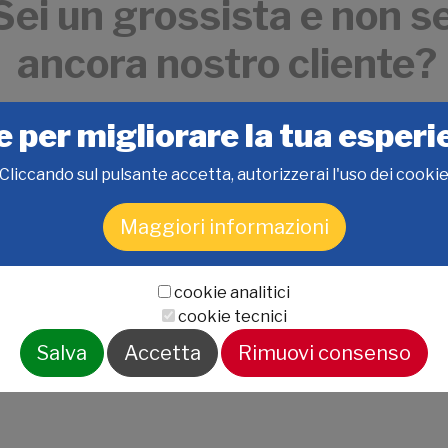
Sei un grossista e non se
ancora nostro cliente?
Contattaci adesso
e per migliorare la tua esper
compilando la form
Cliccando sul pulsante accetta, autorizzerai l'uso dei cooki
Maggiori informazioni
cookie analitici
cookie tecnici
Salva
Accetta
Rimuovi consenso