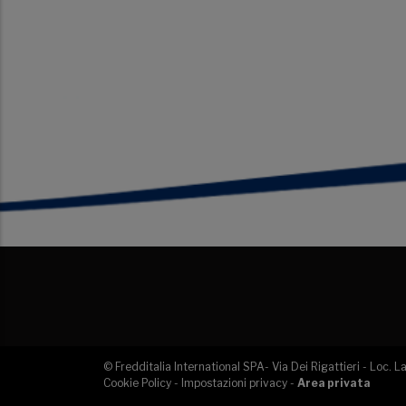
© Fredditalia International SPA- Via Dei Rigattieri - Loc.
Cookie Policy
-
Impostazioni privacy
-
Area privata