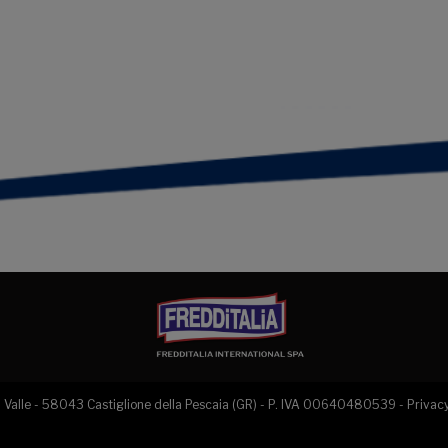
 La Valle - 58043 Castiglione della Pescaia (GR) - P. IVA 00640480539 -
Privacy