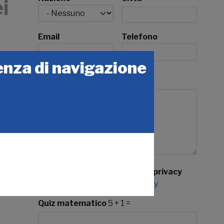
i
Email
Telefono
ienza di navigazione
Note
e
Accetto l'informativa sulla privacy
Leggi l'informativa sulla privacy
Quiz matematico
5 + 1 =